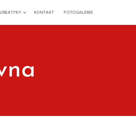
UREÁTI*KY
KONTAKT
FOTOGALERIE
rvna