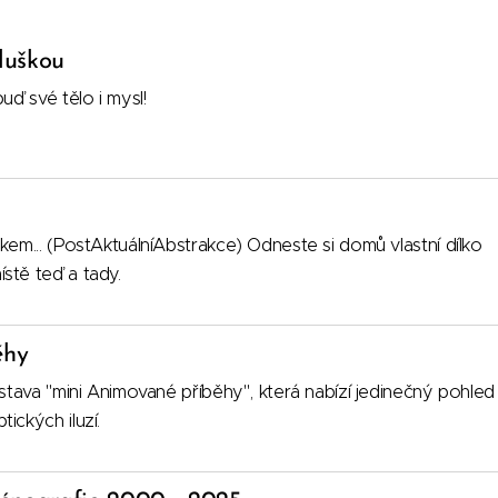
luškou
buď své tělo i mysl!
kem... (PostAktuálníAbstrakce) Odneste si domů vlastní dílko
stě teď a tady.
ěhy
ýstava
"mini Animované příběhy", která nabízí jedinečný pohled
ických iluzí.