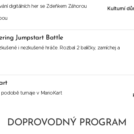
ání digitálních her se Zdeňkem Záhorou
Kulturní dů
ebou
ering Jumpstart Battle
zkušené i nezkušené hráče. Rozbal 2 balíčky, zamíchej a
Kart
v podobě turnaje v MarioKart
DOPROVODNÝ PROGRAM