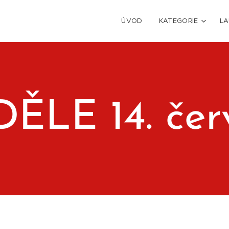
ÚVOD
KATEGORIE
LA
ĚLE 14. če