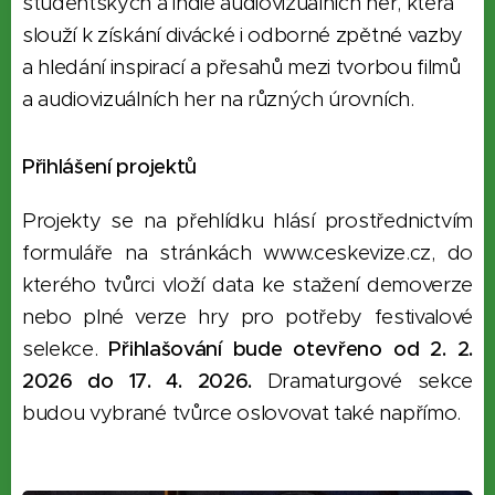
studentských a indie audiovizuálních
her, která
slouží k získání divácké i odborné zpětné vazby
a hledání inspirací a přesahů mezi tvorbou filmů
a audiovizuálních her na různých úrovních.
Přihlášení projektů
Projekty se na přehlídku hlásí prostřednictvím
formuláře na stránká
ch www.ceskevize.cz, do
kterého tvůrci vloží data ke stažení demoverze
nebo plné verze hry pro potřeby festivalové
selekce.
Přihlašování bude otevřeno od 2. 2.
2026 do 17. 4. 2026.
Dramaturgové sekce
budou vybrané tvůrce oslovovat také napřímo.