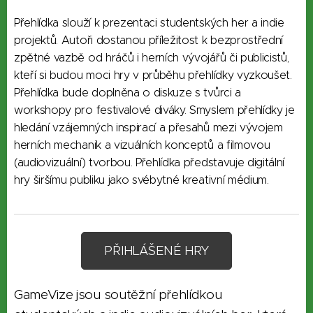
Přehlídka slouží k prezentaci studentských her a indie
projektů. Autoři dostanou příležitost k bezprostřední
zpětné vazbě od hráčů i herních vývojářů či publicistů,
kteří si budou moci hry v průběhu přehlídky vyzkoušet.
Přehlídka bude doplněna o diskuze s tvůrci a
workshopy pro festivalové diváky. Smyslem přehlídky je
hledání vzájemných inspirací a přesahů mezi vývojem
herních mechanik a vizuálních konceptů a filmovou
(audiovizuální) tvorbou. Přehlídka představuje digitální
hry širšímu publiku jako svébytné kreativní médium.
PŘIHLÁŠENÉ HRY
GameVize jsou soutěžní přehlídkou