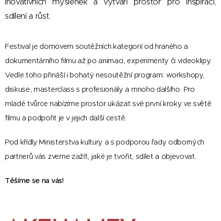
inovativních myšlenek a vytváří prostor pro inspiraci,
sdílení a růst.
Festival je domovem soutěžních kategorií od hraného a
dokumentárního filmu až po animaci, experimenty či videoklipy.
Vedle toho přináší i bohatý nesoutěžní program: workshopy,
diskuse, masterclass s profesionály a mnoho dalšího. Pro
mladé tvůrce nabízíme prostor ukázat své první kroky ve světě
filmu a podpořit je v jejich další cestě.
Pod křídly Ministerstva kultury a s podporou řady odborných
partnerů vás zveme zažít, jaké je tvořit, sdílet a objevovat.
Těšíme se na vás!