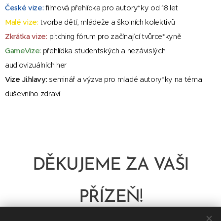
České vize:
filmová přehlídka pro autory*ky od 18 let
Malé vize:
tvorba dětí, mládeže a školních kolektivů
Zkrátka vize:
pitching fórum pro začínající tvůrce*kyně
GameVize:
přehlídka studentských a nezávislých
audiovizuálních her
Vize Ji.hlavy:
seminář a výzva pro mladé autory*ky na téma
duševního zdraví
DĚKUJEME ZA VAŠI
PŘÍZEŇ!