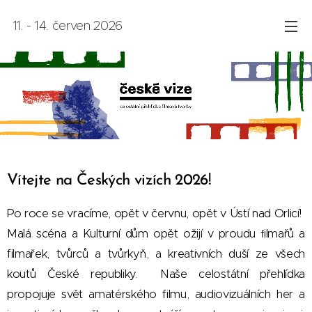
11. - 14. červen 2026
Vítejte na Českých vizích 2026!
Po roce se vracíme, opět v červnu, opět v Ústí nad Orlicí!
Malá scéna a Kulturní dům opět ožijí v proudu
ilmařů a
f
filmařek, tvůrců a tvůrkyň, a kreativních duší ze všech
koutů České republiky. Naše celostátní přehlídka
propojuje svět amatérského filmu, audiovizuálních her a