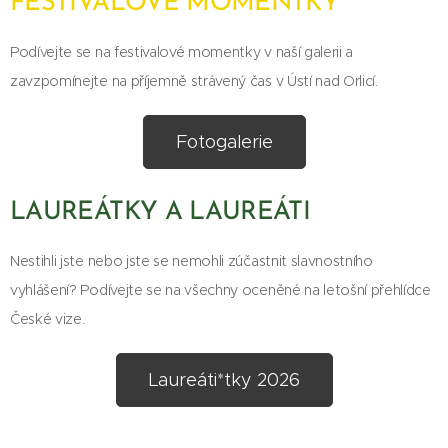
FESTIVALOVÉ MOMENTKY
Podívejte se na festivalové momentky v naší galerii a
zavzpomínejte na příjemně strávený čas v Ústí nad Orlicí.
Fotogalerie
LAUREÁTKY A LAUREÁTI
Nestihli jste nebo jste se nemohli zúčastnit slavnostního
vyhlášení? Podívejte se na všechny oceněné na letošní přehlídce
České vize.
Laureáti*tky 2026